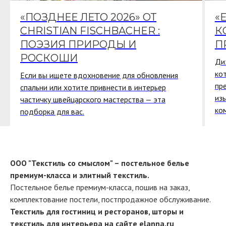
«ПОЗДНЕЕ ЛЕТО 2026» ОТ
«
CHRISTIAN FISCHBACHER :
К
ПОЭЗИЯ ПРИРОДЫ И
П
РОСКОШИ
Ди
ко
Если вы ищете вдохновение для обновления
пр
спальни или хотите привнести в интерьер
из
частичку швейцарского мастерства — эта
ко
подборка для вас.
ООО "Текстиль со смыслом" – постельное белье
премиум-класса и элитный текстиль.
Постельное белье премиум-класса, пошив на заказ,
комплектование постели, постпродажное обслуживание.
Текстиль для гостиниц и ресторанов, шторы и
текстиль для интерьера на сайте
elanna.ru