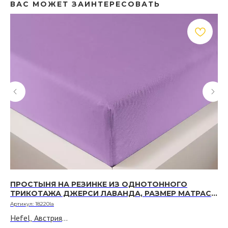
ВАС МОЖЕТ ЗАИНТЕРЕСОВАТЬ
ПРОСТЫНЯ НА РЕЗИНКЕ ИЗ ОДНОТОННОГО
П
ТРИКОТАЖА ДЖЕРСИ ЛАВАНДА, РАЗМЕР МАТРАСА
Т
180 Х 200 СМ - 220 Х 200 СМ
МА
Артикул:
18220la
Арт
Hefel, Австрия
He