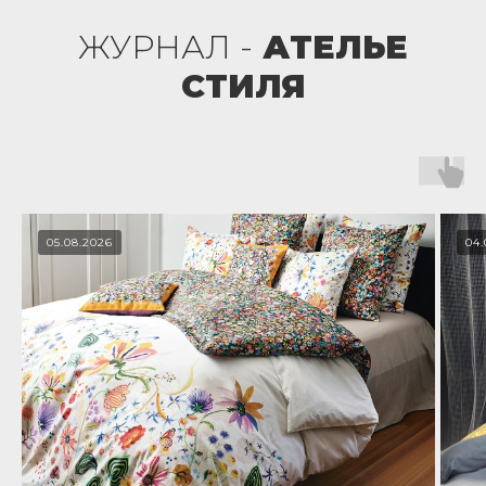
ЖУРНАЛ -
АТЕЛЬЕ
СТИЛЯ
05.08.2026
04.