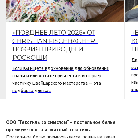
«ПОЗДНЕЕ ЛЕТО 2026» ОТ
«
CHRISTIAN FISCHBACHER :
К
ПОЭЗИЯ ПРИРОДЫ И
П
РОСКОШИ
Ди
ко
Если вы ищете вдохновение для обновления
пр
спальни или хотите привнести в интерьер
из
частичку швейцарского мастерства — эта
ко
подборка для вас.
ООО "Текстиль со смыслом" – постельное белье
премиум-класса и элитный текстиль.
Постельное белье премиум-класса, пошив на заказ,