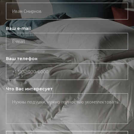
Иван Смирнов
Ваш e-mail
E-mail
Ваш телефон
+1(000)000-0000
Что Вас интересует
Нужны подушки, нужно полностью укомплектовать постель, нужны скатерть и салфетки