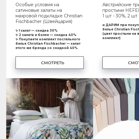
Особые условия на
Австрийские т
сатиновые халаты на
простыни HEFE
махровой подкладке Christian
1 шт - 30%, 2 шт
Fischbacher (Швейцария)
и ДАРИМ при покуп
белья Christian Fis
✨ 1 халат — скидка 30%
(цвет простыни на 
✨ 2 халата и более — скидка 40%
комплект)
✨ Покупаете комплект постельного
белья Christian Fischbacher — халат
этого же бренда со скидкой 40%
СМОТРЕТЬ
СМО